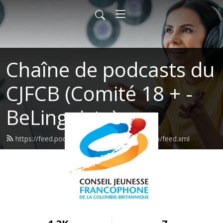
Chaîne de podcasts du
CJFCB (Comité 18 + -
BeLinguiste)
https://feed.podbean.com/conseiljeunessecb/feed.xml