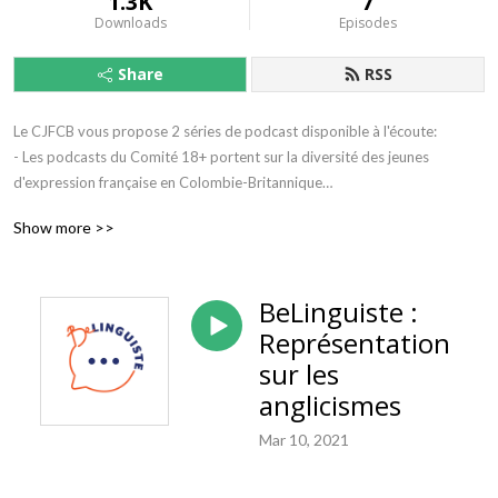
1.3K
7
Downloads
Episodes
Share
RSS
Le CJFCB vous propose 2 séries de podcast disponible à l'écoute: 

- Les podcasts du Comité 18+ portent sur la diversité des jeunes 
d'expression française en Colombie-Britannique

Show more >>
- Les podcasts BeLinguiste, portent sur les enjeux et défis linguistiques 
que vivent les jeunes francophones en contexte minoritaire.

BeLinguiste :
Bonne écoute !
Représentation
sur les
anglicismes
Mar 10, 2021